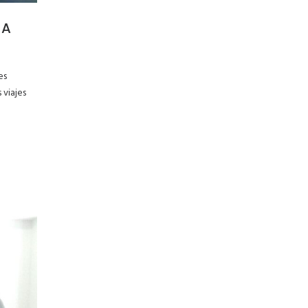
RA
es
 viajes